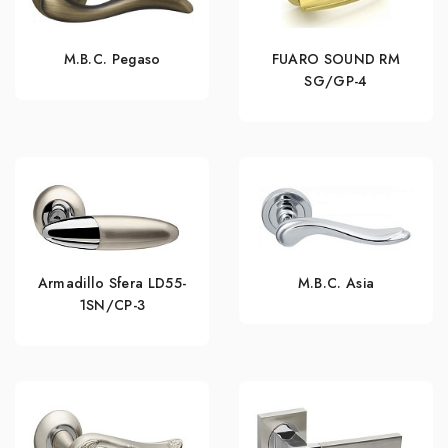
M.B.C. Pegaso
FUARO SOUND RM
SG/GP-4
Armadillo Sfera LD55-
M.B.C. Asia
1SN/CP-3