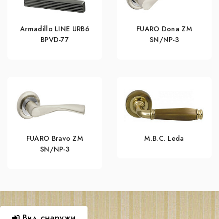
Armadillo LINE URB6
FUARO Dona ZM
BPVD-77
SN/NP-3
FUARO Bravo ZM
M.B.C. Leda
SN/NP-3
Вид снаружи