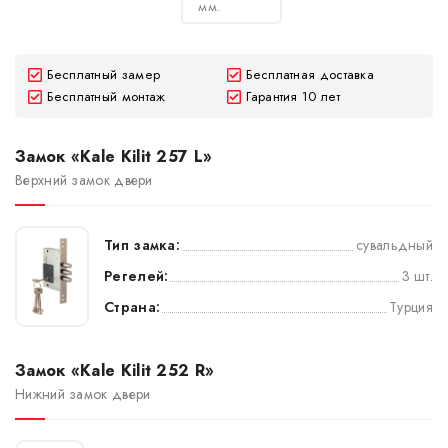
мм.
Бесплатный замер
Бесплатная доставка
Бесплатный монтаж
Гарантия 10 лет
Замок «Kale Kilit 257 L»
Верхний замок двери
Тип замка:
сувальдный
Регелей:
3 шт.
Страна:
Турция
Замок «Kale Kilit 252 R»
Нижний замок двери