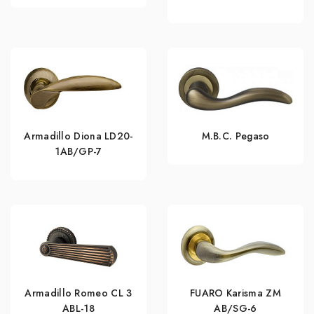
Armadillo Diona LD20-
M.B.C. Pegaso
1AB/GP-7
Armadillo Romeo CL 3
FUARO Karisma ZM
ABL-18
AB/SG-6