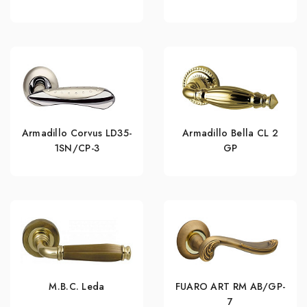
Armadillo Corvus LD35-
Armadillo Bella CL 2
1SN/CP-3
GP
M.B.C. Leda
FUARO ART RM AB/GP-
7