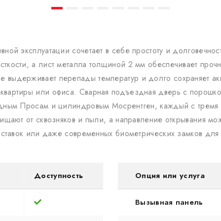
ной эксплуатации сочетает в себе простоту и долговечнос
ткости, а лист металла толщиной 2 мм обеспечивает прочно
 выдерживает перепады температур и долго сохраняет ак
квартиры или офиса. Сварная подъездная дверь с порошк
ьдным Просам и цилиндровым Мосрентген, каждый с тремя 
щищают от сквозняков и пыли, а направление открывания мо
 вставок или даже современных биометрических замков для
Доступность
Опция или услуга
Вызывная панель