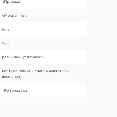
«Просам»
«Мосрентген»
есть
2шт.
резиновый уплотнитель
нет (доп. опция - плита минваты или
пенопласт)
180 градусов