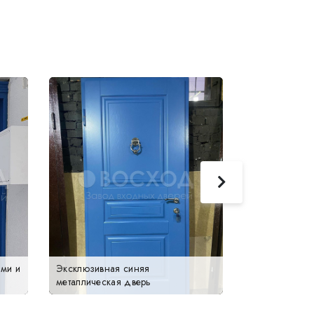
ми и
Эксклюзивная синяя
Железная две
металлическая дверь
беленый дуб