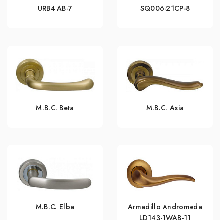
URB4 АВ-7
SQ006-21CP-8
M.B.C. Beta
M.B.C. Asia
M.B.C. Elba
Armadillo Andromeda
LD143-1WAB-11