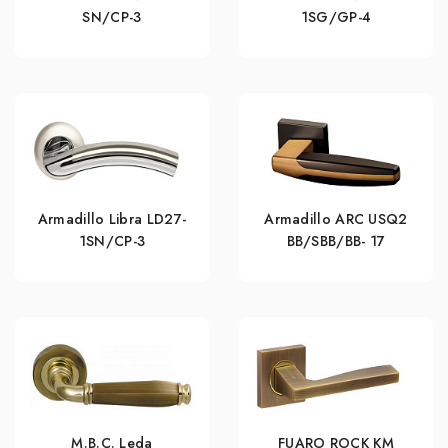
SN/CP-3
1SG/GP-4
Armadillo Libra LD27-
Armadillo ARC USQ2
1SN/CP-3
BB/SBB/BB- 17
M.B.C. Leda
FUARO ROCK KM