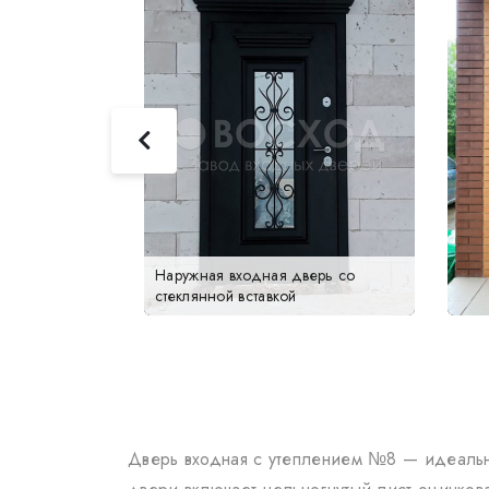
ой стали
Наружная входная дверь со
стеклянной вставкой
Дверь входная с утеплением №8 — идеальны