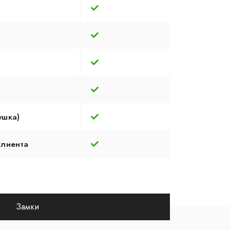
ушка)
клиента
Замки