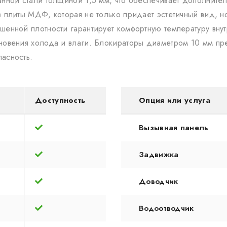
анной стали толщиной 1,5 мм, что обеспечивает дополните
 плиты МДФ, которая не только придает эстетичный вид, н
шенной плотности гарантирует комфортную температуру внут
кновения холода и влаги. Блокираторы диаметром 10 мм п
асность.
Доступность
Опция или услуга
Вызывная панель
Задвижка
Доводчик
Водоотводчик